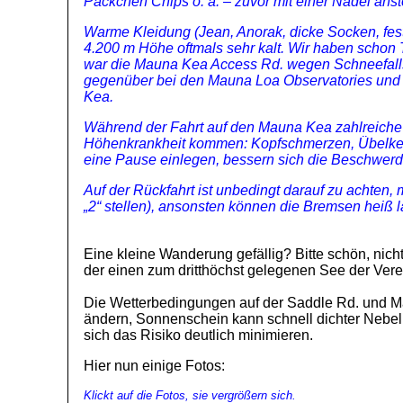
Päckchen Chips o. ä. – zuvor mit einer Nadel ans
Warme Kleidung (Jean, Anorak, dicke Socken, fes
4.200 m Höhe oftmals sehr kalt. Wir haben schon
war die Mauna Kea Access Rd. wegen Schneefalls 
gegenüber bei den Mauna Loa Observatories und
Kea.
Während der Fahrt auf den Mauna Kea zahlreiche 
Höhenkrankheit kommen: Kopfschmerzen, Übelkeit
eine Pause einlegen, bessern sich die Beschwerde
Auf
der Rückfahrt ist unbedingt darauf zu achten, 
„2“ stellen), ansonsten können die Bremsen hei
Eine kleine Wanderung gefällig? Bitte schön, nicht
der einen zum dritthöchst gelegenen See der Verei
Die Wetterbedingungen auf der Saddle Rd. und Ma
ändern, Sonnenschein kann schnell dichter Nebel
sich das Risiko deutlich minimieren.
Hier nun einige Fotos:
Klickt auf die Fotos, sie vergrößern sich.